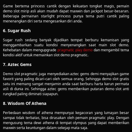
Game bertema princess cantik dengan kekuatan tongkat magis, pemain
demo slot mirip asli akan mudah dapat maxwin dan jackpot besar-besaran.
Beberapa pernainan starlight princess punya tema putri cantik paling
menenangkan diri serta mengesankan diri anda.
6. Sugar Rush
Sugar rush sedang banyak dijadikan tempat berburu kemanisan yang
menggambarkan suatu kondisi menyenangkan saat main slot demo.
Kehebatan dalam mengupgrade
pragmatic play demo
dan mengambil tema
kondisi aktif untuk memainkan slot demo pragmatic.
7. Aztec Gems
Demo slot pragmatic juga menyediakan aztec gems demi menyajikan game
favorit yang paling dicari-cari oleh semua orang. Sehingga demo slot gratis
satu ini memang sangat menjamin anda saat berburu harta karun permata
asli di dunia ini. Sehingga aztec gems memberikan putaran demo slot anti
rungkad paling diminati siapapun.
8. Wisdom Of Athena
Perbedaan wisdom of athena mempunyai kegacoran yang lumayan besar
sampai tidak terbatas, bisa dirasakan oleh pemain pragmatic play. Dengan
mengusung tema dewi athena di tempat olympus yang dapat memberikan
maxwin serta keuntungan dalam sekejap mata saja.