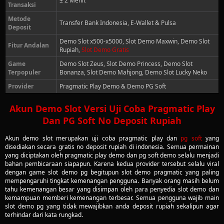
± 2 Menit
Transaksi
Metode
Transfer Bank Indonesia, E-Wallet & Pulsa
Deposit
Demo Slot x500-x5000, Slot Demo Maxwin, Demo Slot
Fitur Andalan
Rupiah,
Slot Demo Gratis
Game
Demo Slot Zeus, Slot Demo Princess, Demo Slot
Terpopuler
Bonanza, Slot Demo Mahjong, Demo Slot Lucky Neko
Provider
Pragmatic Play Demo & Demo PG Soft
Akun Demo Slot Versi Uji Coba Pragmatic Play
Dan PG Soft No Deposit Rupiah
Akun demo slot merupakan uji coba pragmatic play dan
pg soft
yang
disediakan secara gratis no deposit rupiah di indonesia. Semua permainan
yang diciptakan oleh pragmatic play demo dan pg soft demo selalu menjadi
bahan pembicaraan siapapun. Karena kedua provider tersebut selalu viral
dengan game slot demo pg begitupun slot demo pragmatic yang paling
mempengaruhi tingkat kemenangan pengguna. Banyak orang masih belum
tahu kemenangan besar yang disimpan oleh para penyedia slot demo dan
kemampuan memberi kemenangan terbesar. Semua pengguna wajib main
slot demo pg yang tidak mewajibkan anda deposit rupiah sekalipun agar
terhindar dari kata rungkad.