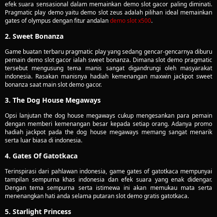
efek suara sensasional dalam memainkan demo slot gacor paling diminati.
Pragmatic play demo yaitu demo slot zeus adalah pilihan ideal memainkan
gates of olympus dengan fitur andalan
demo slot x500
.
2. Sweet Bonanza
Game buatan terbaru pragmatic play yang sedang gencar-gencarnya diburu
pemain demo slot gacor ialah sweet bonanza. Dimana slot demo pragmatic
tersebut mengusung tema manis sangat digandrungi oleh masyarakat
indonesia. Rasakan manisnya hadiah kemenangan maxwin jackpot sweet
bonanza saat main slot demo gacor.
3. The Dog House Megaways
Opsi lanjutan the dog house megaways cukup mengesankan para pemain
dengan memberi kemenangan besar kepada setiap orang. Adanya promo
hadiah jackpot pada the dog house megaways memang sangat menarik
serta luar biasa di indonesia.
4. Gates Of Gatotkaca
Terinspirasi dari pahlawan indonesia, game gates of gatotkaca mempunyai
tampilan sempurna khas indonesia dan efek suara yang enak didengar.
Dengan tema sempurna serta istimewa ini akan memukau mata serta
menenangkan hati anda selama putaran slot demo gratis gatotkaca.
5. Starlight Princess