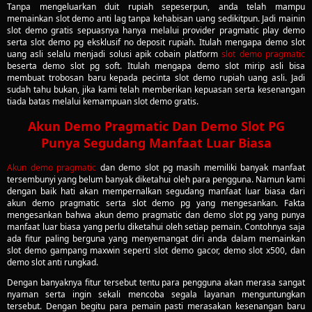
Tanpa mengeluarkan duit rupiah sepeserpun, anda telah mampu
memainkan slot demo anti lag tanpa kehabisan uang sedikitpun. Jadi mainin
slot demo gratis sepuasnya hanya melalui provider pragmatic play demo
serta slot demo pg eksklusif no deposit rupiah. Itulah mengapa demo slot
uang asli selalu menjadi solusi apik cobain platform
slot demo pragmatic
beserta demo slot pg soft. Itulah mengapa demo slot mirip asli bisa
membuat trobosan baru kepada pecinta slot demo rupiah uang asli. Jadi
sudah tahu bukan, jika kami telah memberikan kepuasan serta kesenangan
tiada batas melalui kemampuan slot demo gratis.
Akun Demo Pragmatic Dan Demo Slot PG
Punya Segudang Manfaat Luar Biasa
Akun demo pragmatic
dan demo slot pg masih memiliki banyak manfaat
tersembunyi yang belum banyak diketahui oleh para pengguna. Namun kami
dengan baik hati akan mempernalkan segudang manfaat luar biasa dari
akun demo pragmatic serta slot demo pg yang mengesankan. Fakta
mengesankan bahwa akun demo pragmatic dan demo slot pg yang punya
manfaat luar biasa yang perlu diketahui oleh setiap pemain. Contohnya saja
ada fitur paling berguna yang menyemangat diri anda dalam memainkan
slot demo gampang maxwin seperti slot demo gacor, demo slot x500, dan
demo slot anti rungkad.
Dengan banyaknya fitur tersebut tentu para pengguna akan merasa sangat
nyaman serta ingin sekali mencoba segala layanan menguntungkan
tersebut. Dengan begitu para pemain pasti merasakan kesenangan baru