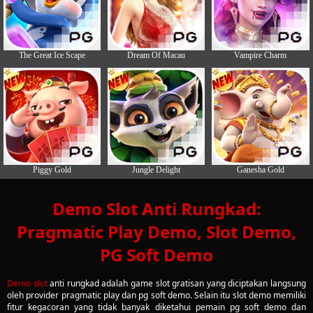
The Great Ice Scape
Dream Of Macau
Vampire Charm
Piggy Gold
Jungle Delight
Ganesha Gold
Demo Slot Anti Rungkad:
Pragmatic Play Demo, Slot Demo,
PG Soft Demo
Demo slot
anti rungkad adalah game slot gratisan yang diciptakan langsung
oleh provider pragmatic play dan pg soft demo. Selain itu slot demo memiliki
fitur kegacoran yang tidak banyak diketahui pemain pg soft demo dan