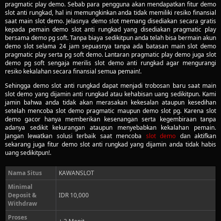
pragmatic play demo. Sebab para pengguna akan mendapatkan fitur demo
slot anti rungkad, hal ini memungkinkan anda tidak memiliki resiko finansial
saat main slot demo. Jelasnya demo slot memang disediakan secara gratis
kepada pemain demo slot anti rungkad yang disediakan pragmatic play
bersama demo pg soft. Tanpa biaya sedikitpun anda telah bisa bermain akun
demo slot selama 24 jam sepuasnya tanpa ada batasan main slot demo
pragmatic play serta pg soft demo. Lantaran pragmatic play demo juga slot
demo pg soft sengaja merilis slot demo anti rungkad agar mengurangi
resiko kekalahan secara finansial semua pemain!.
Sehingga demo slot anti rungkad dapat menjadi trobosan baru saat main
slot demo yang dijamin anti rungkad atau kehabisan uang sedikitpun. Kami
jamin bahwa anda tidak akan merasakan kekesalan ataupun kesedihan
setelah mencoba slot demo pragmatic maupun demo slot pg. Karena slot
demo gacor hanya memberikan kesenangan serta kegembiraan tanpa
adanya sedikit kekurangan ataupun menyebabkan kekalahan pemain.
Jangan lewatkan solusi terbaik saat mencoba
slot demo
dan aktifkan
sekarang juga fitur demo slot anti rungkad yang dijamin anda tidak habis
uang sedikitpun!.
Nama Situs
KAWANSLOT
Minimal
Deposit &
IDR 10,000
Withdraw
Proses